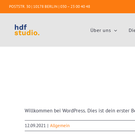
Zum
POSTSTR. 30 | 10178 BERLIN |
030 – 23 00 40 48
Inhalt
springen
Über uns
Di
Willkommen bei WordPress. Dies ist dein erster B
12.09.2021
|
Allgemein